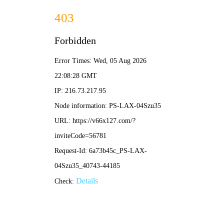
全年免费综合资料大全-免费公开资料大全
证券代码
837263
>
>
首页
新闻中心
企业动态
LVDT位移传感器在机床加工中
的作用是什么？
作者：Hiwave和伍智造营
发布时间：2024/01/01
众所周知，机床的作用是针对材料部件进行全方位加工，
需要通过精密的操作将坯料的形状、尺寸、相对位置和性
质按照图纸上的图案和尺寸形成合格零件，随着工业发
展，普通的机床逐渐被智能化、自动化更高的数控机床替
代，而LVDT位移传感器的作用就是保障数控机床在进行
切割、加工部件过程中维持精准的定位以及极高的加工精